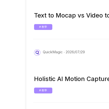
Text to Mocap vs Video 
# 教學
QuickMagic
2026/07/29
Holistic AI Motion Captu
# 教學