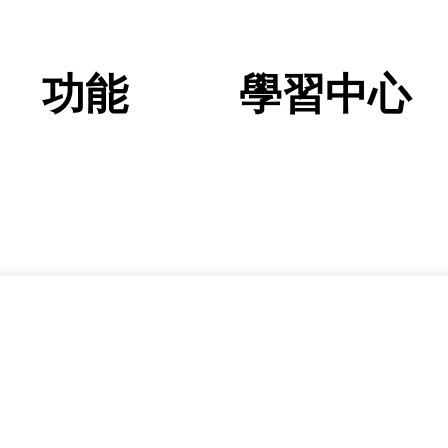
登入
註冊
ng Started
了解 AI 動作捕捉
QuickMagic 影